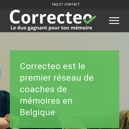
FAQ ET CONTACT
Correcteo est le
premier réseau de
coaches de
mémoires en
Belgique