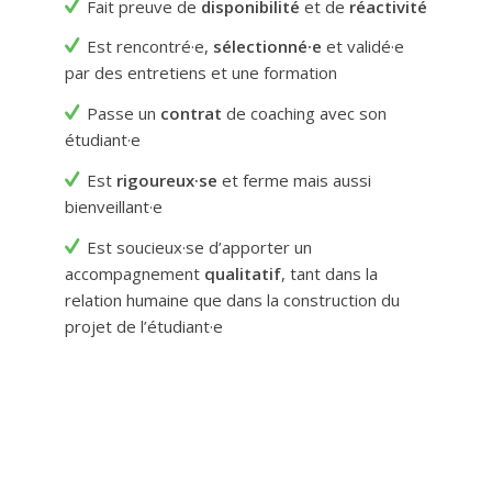
Fait preuve de
disponibilité
et de
réactivité
Est rencontré
·
e,
sélectionné
·
e
et validé
·
e
par des entretiens et une formation
Passe un
contrat
de coaching avec son
étudiant
·
e
Est
rigoureux
·
se
et ferme mais aussi
bienveillant
·
e
Est soucieux
·
se d’apporter un
accompagnement
qualitatif
, tant dans la
relation humaine que dans la construction du
projet de l’étudiant
·
e