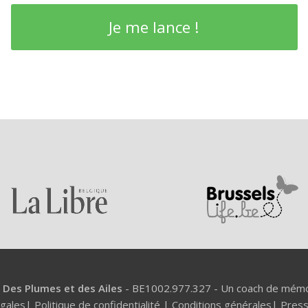
Je me lance !
-
Des Plumes et des Ailes
- BE1002.977.327 - Un coach de mémoi
égales
|
Politique de confidentialité
|
Conditions générales
|
Pres