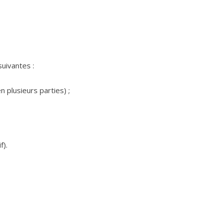
uivantes :
 plusieurs parties) ;
f).