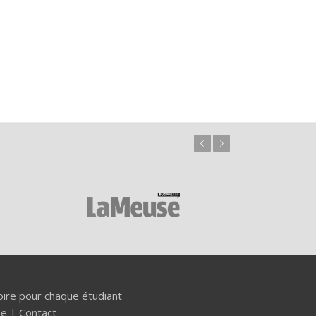
Précédent
Suivant
re pour chaque étudiant
se
|
Contact