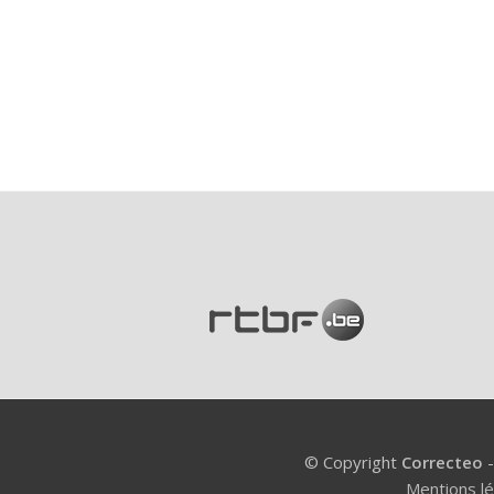
© Copyright
Correcteo
Mentions l