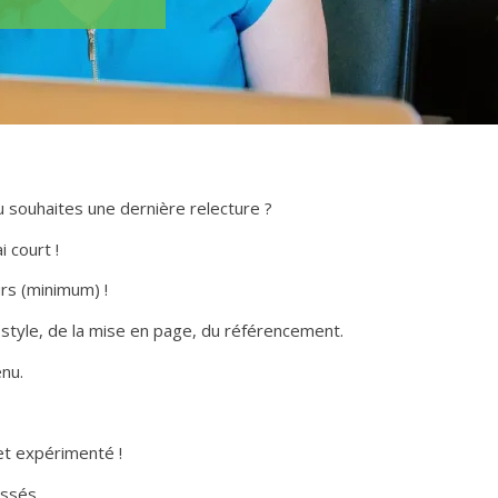
u souhaites une dernière relecture ?
 court !
rs (minimum) !
 style, de la mise en page, du référencement.
nu.
et expérimenté !
essés.