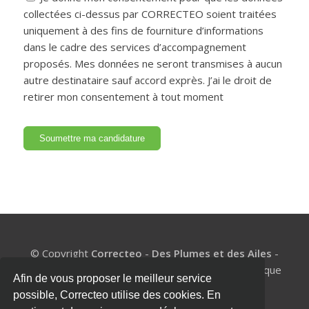
collectées ci-dessus par CORRECTEO soient traitées
uniquement à des fins de fourniture d’informations
dans le cadre des services d’accompagnement
proposés. Mes données ne seront transmises à aucun
autre destinataire sauf accord exprès. J’ai le droit de
retirer mon consentement à tout moment
© Copyright
Correcteo
-
Des Plumes et des Ailes
-
BE1002.977.327 - Un coach de mémoire pour chaque
Afin de vous proposer le meilleur service
étudiant
possible, Correcteo utilise des cookies. En
Mentions légales
|
Politique de confidentialité
|