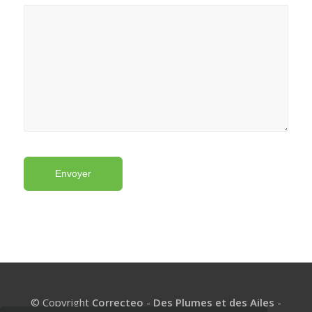
© Copyright
Correcteo
-
Des Plumes et des Ailes
-