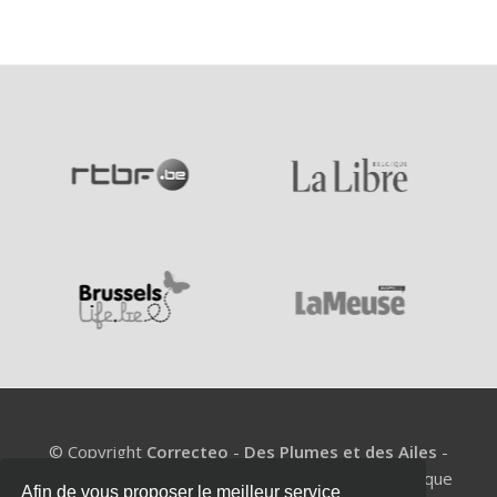
© Copyright
Correcteo
-
Des Plumes et des Ailes
-
BE1002.977.327 - Un coach de mémoire pour chaque
Afin de vous proposer le meilleur service