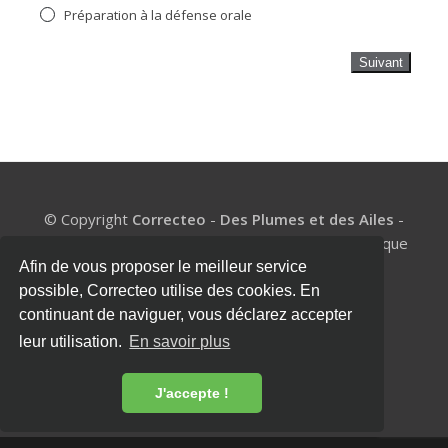
Préparation à la défense orale
Suivant
© Copyright
Correcteo
-
Des Plumes et des Ailes
-
BE1002.977.327 - Un coach de mémoire pour chaque
étudiant
Afin de vous proposer le meilleur service
Mentions légales
|
Politique de confidentialité
|
possible, Correcteo utilise des cookies. En
Conditions générales
|
Presse
|
Contact
continuant de naviguer, vous déclarez accepter
leur utilisation.
En savoir plus
J'accepte !