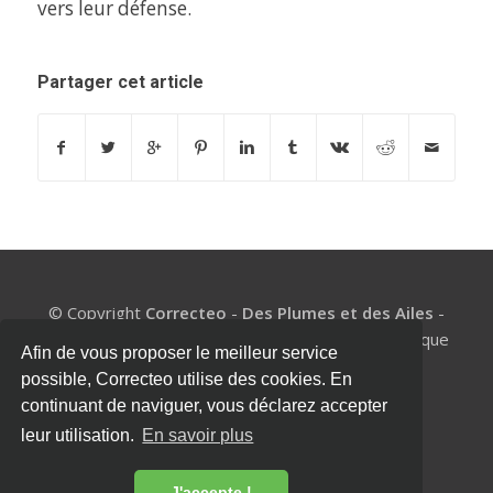
vers leur défense.
Partager cet article
© Copyright
Correcteo
-
Des Plumes et des Ailes
-
BE1002.977.327 - Un coach de mémoire pour chaque
Afin de vous proposer le meilleur service
étudiant
possible, Correcteo utilise des cookies. En
Mentions légales
|
Politique de confidentialité
|
continuant de naviguer, vous déclarez accepter
Conditions générales
|
Presse
|
Contact
leur utilisation.
En savoir plus
J'accepte !