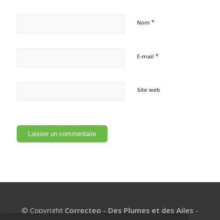
*
Nom
*
E-mail
Site web
© Copyright
Correcteo
-
Des Plumes et des Ailes
-