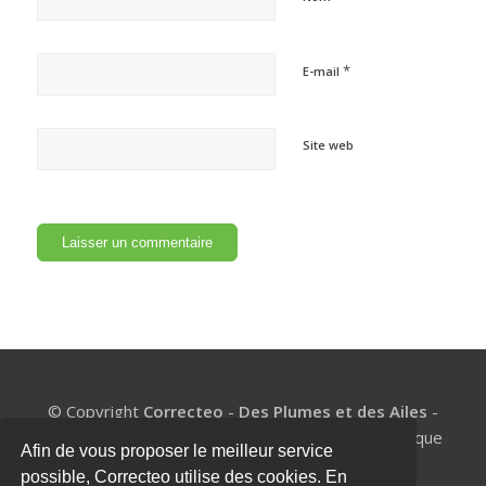
*
E-mail
Site web
© Copyright
Correcteo
-
Des Plumes et des Ailes
-
BE1002.977.327 - Un coach de mémoire pour chaque
Afin de vous proposer le meilleur service
étudiant
possible, Correcteo utilise des cookies. En