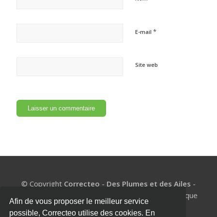
*
E-mail
Site web
© Copyright
Correcteo
-
Des Plumes et des Ailes
-
BE1002.977.327 - Un coach de mémoire pour chaque
Afin de vous proposer le meilleur service
étudiant
possible, Correcteo utilise des cookies. En