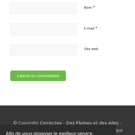
*
Nom
*
E-mail
Site web
© Copyright
Correcteo
-
Des Plumes et des Ailes
-
BE1002.977.327 - Un coach de mémoire pour chaque
Afin de vous proposer le meilleur service