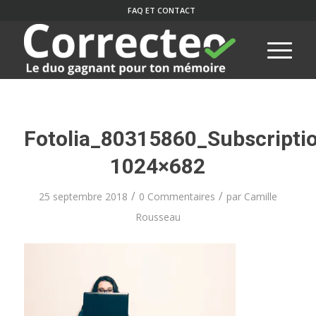
FAQ ET CONTACT
Fotolia_80315860_Subscripti
1024×682
/
/
25 septembre 2018
0 Commentaires
par
Camille
Rousseau