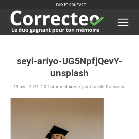
FAQ ET CONTACT
seyi-ariyo-UG5NpfjQevY-
unsplash
/
/
19 avril 2021
0 Commentaires
par
Camille Rousseau